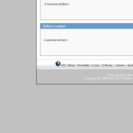
A Anunciar em Breve.
Sobre o autor
A anunciar em breve
[D]
|
Home
|
Novidades
|
Livros
|
E-Books
|
Autores
|
Ajud
Todos os preços são 
Copyright @ 2008-2026, RCP Edições - 